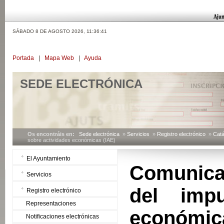
SÁBADO 8 DE AGOSTO 2026,
11:36:42
Portada
|
Mapa Web
|
Ayuda
SEDE ELECTRÓNICA
Os encontráis en:
Sede electrónica
»
Servicios
»
Registro electrónico
»
Catá
sobre actividades económicas (IAE)
El Ayuntamiento
Comunicad
Servicios
del impu
Registro electrónico
Representaciones
económica
Notificaciones electrónicas