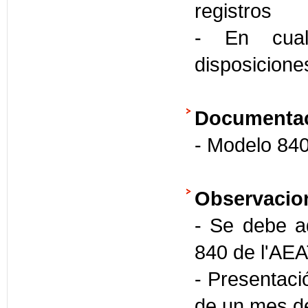
registros
- En cual
disposicione
Documentac
- Modelo 840
Observacio
- Se debe ad
840 de l'AEAT
- Presentació
de un mes de 