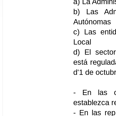
a) La Admini
b) Las Adm
Autónomas
c) Las enti
Local
d) El sector
está regulad
d'1 de octub
- En las o
establezca 
- En las rep