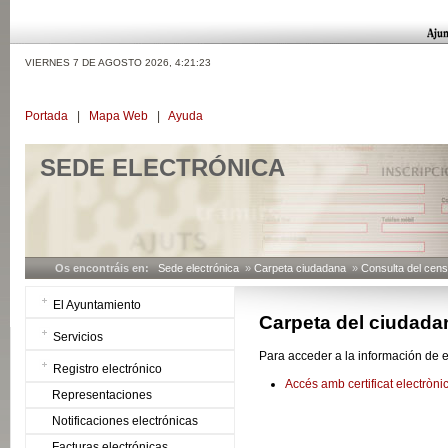
VIERNES 7 DE AGOSTO 2026,
4:21:23
Portada
|
Mapa Web
|
Ayuda
SEDE ELECTRÓNICA
Os encontráis en:
Sede electrónica
»
Carpeta ciudadana
»
Consulta del cens
El Ayuntamiento
Carpeta del ciudada
Servicios
Para acceder a la información de e
Registro electrónico
Accés amb certificat electròni
Representaciones
Notificaciones electrónicas
Facturas electrónicas