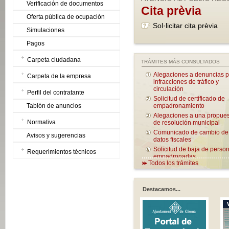
Verificación de documentos
Cita prèvia
Oferta pública de ocupación
Sol·licitar cita prèvia
Simulaciones
Pagos
Carpeta ciudadana
TRÁMITES MÁS CONSULTADOS
Alegaciones a denuncias p
Carpeta de la empresa
infracciones de tráfico y
circulación
Perfil del contratante
Solicitud de certificado de
Tablón de anuncios
empadronamiento
Alegaciones a una propue
Normativa
de resolución municipal
Comunicado de cambio de
Avisos y sugerencias
datos fiscales
Solicitud de baja de perso
Requerimientos técnicos
empadronadas
Todos los trámites
Solicitud de uso de
equipamientos municipale
Destacamos...