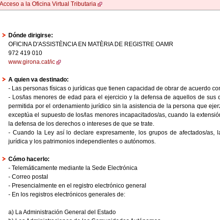
Acceso a la Oficina Virtual Tributaria
Dónde dirigirse:
OFICINA D'ASSISTÈNCIA EN MATÈRIA DE REGISTRE OAMR
972 419 010
www.girona.cat/ic
A quien va destinado:
- Las personas físicas o jurídicas que tienen capacidad de obrar de acuerdo con
- Los/las menores de edad para el ejercicio y la defensa de aquellos de sus 
permitida por el ordenamiento jurídico sin la asistencia de la persona que ejerz
exceptúa el supuesto de los/las menores incapacitados/as, cuando la extensión 
la defensa de los derechos o intereses de que se trate.
- Cuando la Ley así lo declare expresamente, los grupos de afectados/as, l
jurídica y los patrimonios independientes o autónomos.
Cómo hacerlo:
- Telemáticamente mediante la Sede Electrónica
- Correo postal
- Presencialmente en el registro electrónico general
- En los registros electrónicos generales de:
a) La Administración General del Estado