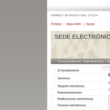
VIERNES 7 DE AGOSTO 2026,
13:02:04
Portada
|
Mapa Web
|
Ayuda
SEDE ELECTRÓNI
Os encontráis en:
Sede electrónica
»
Se
El Ayuntamiento
Servicios
C
Registro electrónico
O
Representaciones
Notificaciones electrónicas
Facturas electrónicas