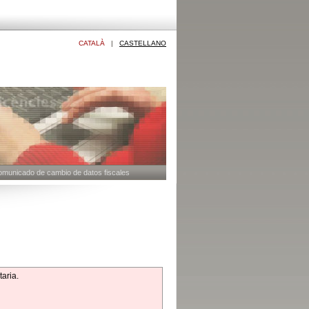
CATALÀ
|
CASTELLANO
unicado de cambio de datos fiscales
taria.