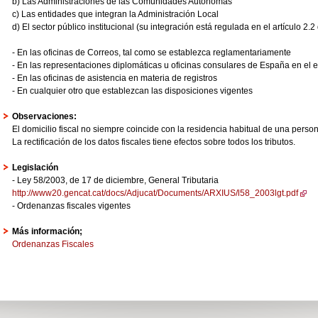
b) Las Administraciones de las Comunidades Autónomas
c) Las entidades que integran la Administración Local
d) El sector público institucional (su integración está regulada en el artículo 2.
- En las oficinas de Correos, tal como se establezca reglamentariamente
- En las representaciones diplomáticas u oficinas consulares de España en el e
- En las oficinas de asistencia en materia de registros
- En cualquier otro que establezcan las disposiciones vigentes
Observaciones:
El domicilio fiscal no siempre coincide con la residencia habitual de una perso
La rectificación de los datos fiscales tiene efectos sobre todos los tributos.
Legislación
- Ley 58/2003, de 17 de diciembre, General Tributaria
http://www20.gencat.cat/docs/Adjucat/Documents/ARXIUS/l58_2003lgt.pdf
- Ordenanzas fiscales vigentes
Más información;
Ordenanzas Fiscales