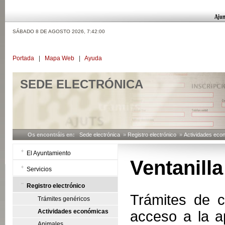
SÁBADO 8 DE AGOSTO 2026,
7:42:01
Portada
|
Mapa Web
|
Ayuda
SEDE ELECTRÓNICA
Os encontráis en:
Sede electrónica
»
Registro electrónico
»
Actividades eco
El Ayuntamiento
Ventanill
Servicios
Registro electrónico
Trámites de c
Trámites genéricos
Actividades económicas
acceso a la a
Animales