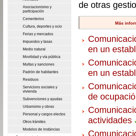
de otras gesti
Asociacionismo y
participación
Cementerios
Más infor
Cultura, deportes y ocio
Ferias y mercados
Comunicación
Impuestos y tasas
en un establ
Medio natural
Movilidad y vía pública
Comunicación
Multas y sanciones
en un establ
Padrón de habitantes
Residuos
Comunicación
Servicions sociales y
vivienda
de ocupació
Subvenciones y ayudas
Urbanismo y obras
Comunicació
Personal y cargos electos
actividades
Otros trámites
Modelos de instáncias
Comunicació