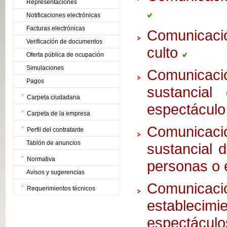
Representaciones
Notificaciones electrónicas
Facturas electrónicas
Comunicació
Verificación de documentos
culto
Oferta pública de ocupación
Simulaciones
Comunicac
Pagos
sustancial
Carpeta ciudadana
espectáculo 
Carpeta de la empresa
Comunicac
Perfil del contratante
Tablón de anuncios
sustancial 
Normativa
personas o 
Avisos y sugerencias
Comunic
Requerimientos técnicos
establecim
espectáculo