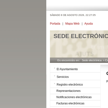
SÁBADO 8 DE AGOSTO 2026,
22:27:05
Portada
|
Mapa Web
|
Ayuda
SEDE ELECTRÓNI
Os encontráis en:
Sede electrónica
»
Ca
El Ayuntamiento
Servicios
P
Registro electrónico
Representaciones
Notificaciones electrónicas
Facturas electrónicas