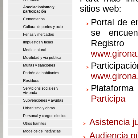
sitios web:
Asociacionismo y
participación
Cementerios
Portal de e
Cultura, deportes y ocio
se encuent
Ferias y mercados
Registr
Impuestos y tasas
Medio natural
www.girona.
Movilidad y vía pública
Parti
Multas y sanciones
Padrón de habitantes
www.girona.
Residuos
Plataforma
Servicions sociales y
vivienda
Participa
Subvenciones y ayudas
Urbanismo y obras
Personal y cargos electos
Asistencia j
Otros trámites
Modelos de instáncias
Audiencia p