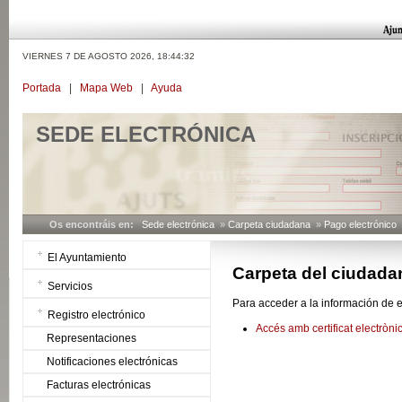
VIERNES 7 DE AGOSTO 2026,
18:44:32
Portada
|
Mapa Web
|
Ayuda
SEDE ELECTRÓNICA
Os encontráis en:
Sede electrónica
»
Carpeta ciudadana
»
Pago electrónico
El Ayuntamiento
Carpeta del ciudada
Servicios
Para acceder a la información de e
Registro electrónico
Accés amb certificat electròni
Representaciones
Notificaciones electrónicas
Facturas electrónicas