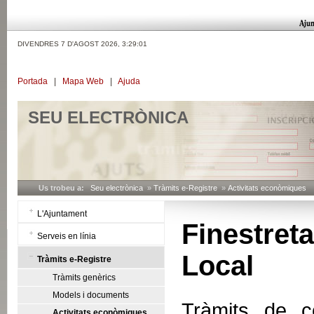
DIVENDRES 7 D'AGOST 2026,
3:29:01
Portada
|
Mapa Web
|
Ajuda
SEU ELECTRÒNICA
Us trobeu a:
Seu electrònica
»
Tràmits e-Registre
»
Activitats econòmiques
L'Ajuntament
Finestret
Serveis en línia
Local
Tràmits e-Registre
Tràmits genèrics
Models i documents
Tràmits de co
Activitats econòmiques