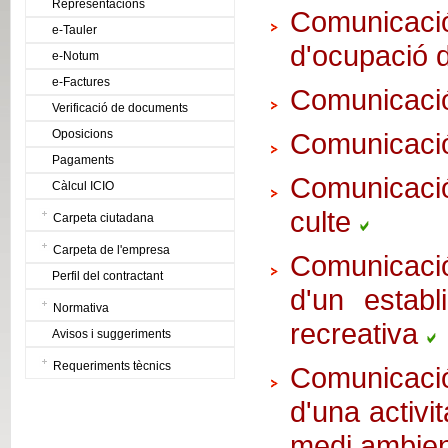
Representacions
Comunicació 
e-Tauler
d'ocupació d
e-Notum
e-Factures
Comunicació 
Verificació de documents
Oposicions
Comunicació
Pagaments
Comunicaci
Càlcul ICIO
culte
Carpeta ciutadana
Carpeta de l'empresa
Comunicació
Perfil del contractant
d'un establ
Normativa
recreativa
Avisos i suggeriments
Requeriments tècnics
Comunicació
d'una activi
medi ambie