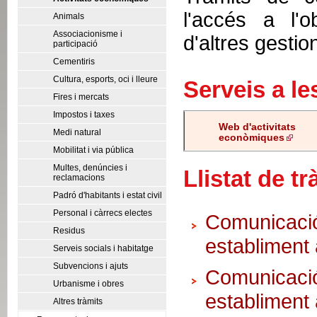
l'accés a l'o
Animals
Associacionisme i
d'altres gestio
participació
Cementiris
Cultura, esports, oci i lleure
Serveis a l
Fires i mercats
Impostos i taxes
Web d'activitats
Medi natural
econòmiques
Mobilitat i via pública
Multes, denúncies i
Llistat de tr
reclamacions
Padró d'habitants i estat civil
Personal i càrrecs electes
Comunicació 
Residus
establiment 
Serveis socials i habitatge
Subvencions i ajuts
Comunicació 
Urbanisme i obres
establiment 
Altres tràmits