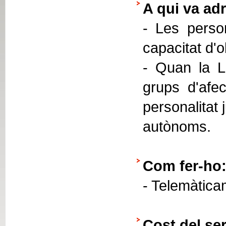
A qui va adr
- Les person
capacitat d'
- Quan la Ll
grups d'afec
personalitat 
autònoms.
Com fer-ho
- Telemàtica
Cost del ser