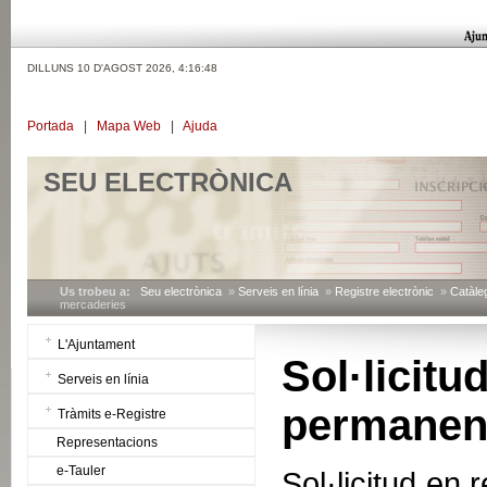
DILLUNS 10 D'AGOST 2026,
4:16:48
Portada
|
Mapa Web
|
Ajuda
SEU ELECTRÒNICA
Us trobeu a:
Seu electrònica
»
Serveis en línia
»
Registre electrònic
»
Catàleg
mercaderies
L'Ajuntament
Sol·licit
Serveis en línia
permanen
Tràmits e-Registre
Representacions
e-Tauler
Sol·licitud en r