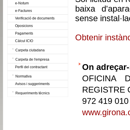
e-Notum
baixa d'apar
e-Factures
sense instal·la
Verificació de documents
Oposicions
Pagaments
Obtenir instàn
Càlcul ICIO
Carpeta ciutadana
Carpeta de l'empresa
On adreçar-
Perfil del contractant
OFICINA 
Normativa
Avisos i suggeriments
REGISTRE
Requeriments tècnics
972 419 010
www.girona.c