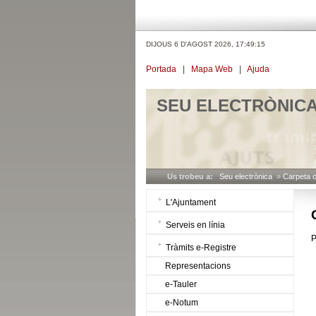
DIJOUS 6 D'AGOST 2026,
17:49:15
Portada
|
Mapa Web
|
Ajuda
SEU ELECTRÒNIC
Us trobeu a:
Seu electrònica
»
Carpeta 
L'Ajuntament
Serveis en línia
P
Tràmits e-Registre
Representacions
e-Tauler
e-Notum