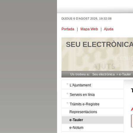
DIJOUS 6 D'AGOST 2026,
19:32:08
Portada
|
Mapa Web
|
Ajuda
SEU ELECTRÒNIC
Us trobeu a:
Seu electrònica
»
e-Tauler
L'Ajuntament
Serveis en línia
Tràmits e-Registre
Representacions
e-Tauler
e-Notum