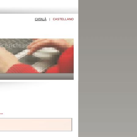
CATALÀ
|
CASTELLANO
..