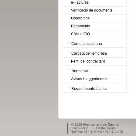
e-Factures
Verificació de documents
Oposicions
Pagaments
Càlcul ICIO
Carpeta ciutadana
Carpeta de l'empresa
Perfil del contractant
Normativa
Avisos i suggeriments
Requeriments tècnics
© 2026
Ajuntament de Girona
Plaça del Vi, 1 – 17004 Girona
Telèfon: 972 419 000 / 972 419 010