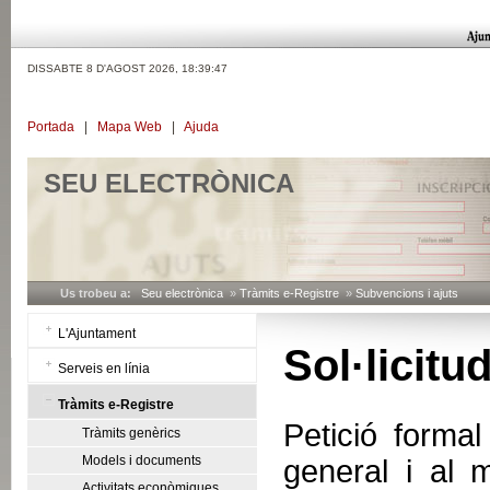
DISSABTE 8 D'AGOST 2026,
18:39:48
Portada
|
Mapa Web
|
Ajuda
SEU ELECTRÒNICA
Us trobeu a:
Seu electrònica
»
Tràmits e-Registre
»
Subvencions i ajuts
L'Ajuntament
Sol·licit
Serveis en línia
Tràmits e-Registre
Petició formal
Tràmits genèrics
Models i documents
general i al 
Activitats econòmiques