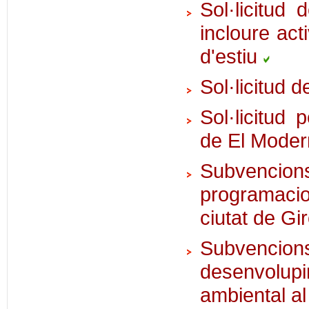
Sol·licitud 
incloure act
d'estiu
Sol·licitud 
Sol·licitud
de El Modern
Subvencio
programacio
ciutat de G
Subvencio
desenvolupi
ambiental a