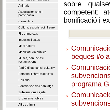
sobre qualse
Animals
competent: at
Associacionisme i
participació
bonificació i e
Cementiris
Cultura, esports, oci i lleure
Fires i mercats
Impostos i taxes
Medi natural
Comunicació
Mobilitat i via pública
beques i/o a
Multes, denúncies i
reclamacions
Comunicaci
Padró d'habitants i estat civil
subvencion
Personal i càrrecs electes
Residus
programa G
Serveis socials i habitatge
Subvencions i ajuts
Comunicaci
Urbanisme i obres
subvencions
Altres tràmits