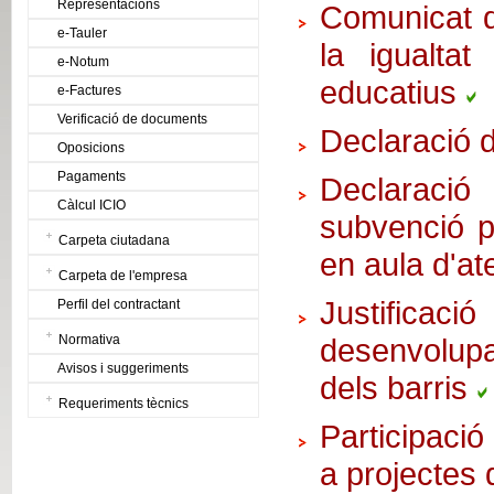
Representacions
Comunicat de
e-Tauler
la igualtat
e-Notum
educatius
e-Factures
Verificació de documents
Declaració 
Oposicions
Pagaments
Declaració
Càlcul ICIO
subvenció pe
Carpeta ciutadana
en aula d'at
Carpeta de l'empresa
Justific
Perfil del contractant
Normativa
desenvolup
Avisos i suggeriments
dels barris
Requeriments tècnics
Participaci
a projectes