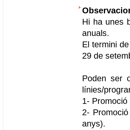
Observacio
Hi ha unes b
anuals.
El termini de
29 de setem
Poden ser o
línies/progr
1- Promoció 
2- Promoció 
anys).