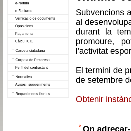
e-Notum
Subvencions a l
e-Factures
Verificació de documents
al desenvolupa
Oposicions
durant la te
Pagaments
promoure, pot
Càlcul ICIO
l'activitat espor
Carpeta ciutadana
Carpeta de l'empresa
Perfil del contractant
El termini de p
Normativa
de setembre d
Avisos i suggeriments
Requeriments tècnics
Obtenir instàn
On adreçar-