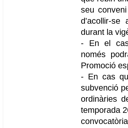
seu conveni 
d'acollir-s
durant la vig
- En el cas
només podra
Promoció espo
- En cas qu
subvenció pe
ordinàries d
temporada 20
convocatòria