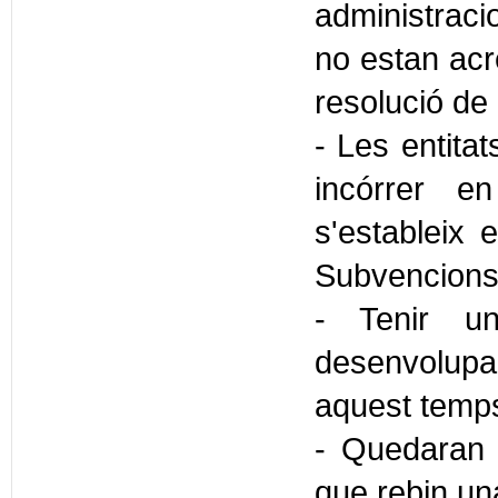
administraci
no estan acr
resolució de 
- Les entita
incórrer e
s'estableix 
Subvencions
- Tenir un
desenvolupar 
aquest temps
- Quedaran e
que rebin un