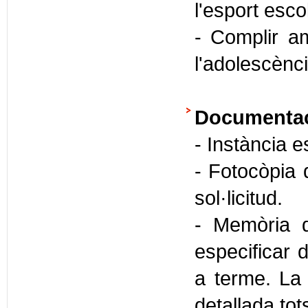
l'esport esc
- Complir am
l'adolescènci
Documentaci
- Instància e
- Fotocòpia 
sol·licitud.
- Memòria d
especificar 
a terme. La
detallada tot