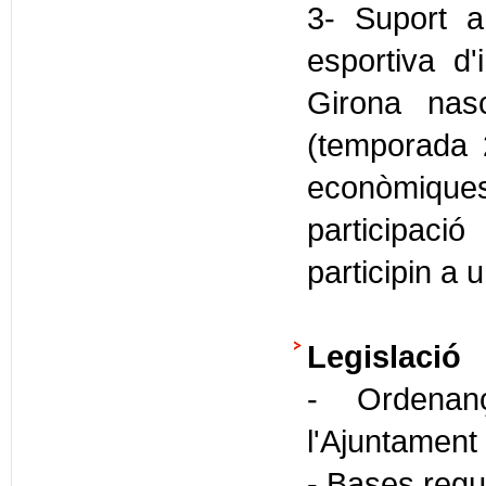
3- Suport a 
esportiva d
Girona nas
(temporada 2
econòmique
participació
participin a 
Legislació
- Ordenan
l'Ajuntament
- Bases regu