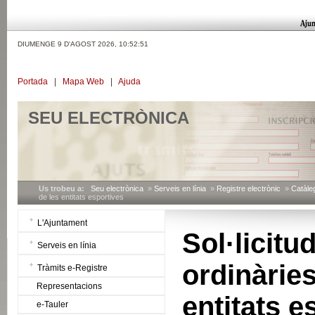
DIUMENGE 9 D'AGOST 2026,
10:52:52
Portada
|
Mapa Web
|
Ajuda
SEU ELECTRÒNICA
Us trobeu a:
Seu electrònica
»
Serveis en línia
»
Registre electrònic
»
Catàleg
de les entitats esportives
L'Ajuntament
Sol·licitu
Serveis en línia
ordinàri
Tràmits e-Registre
Representacions
entitats e
e-Tauler