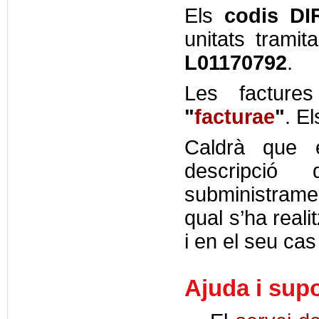
Els
codis DI
unitats tramit
L01170792
.
Les factur
"
facturae
"
. E
Caldrà que e
descripció
subministramen
qual s’ha realit
i en el seu ca
Ajuda i supo