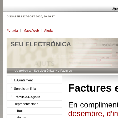
DISSABTE 8 D'AGOST 2026,
20:46:38
Portada
|
Mapa Web
|
Ajuda
SEU ELECTRÒNICA
Us trobeu a:
Seu electrònica
»
e-Factures
L'Ajuntament
Factures 
Serveis en línia
Tràmits e-Registre
En compliment 
Representacions
e-Tauler
desembre, d’im
e-Notum