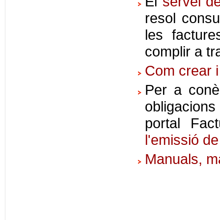
El
servei d
resol consu
les factur
complir a t
Com crear i
Per a conèi
obligacions
portal Fa
l'emissió de
Manuals, ma