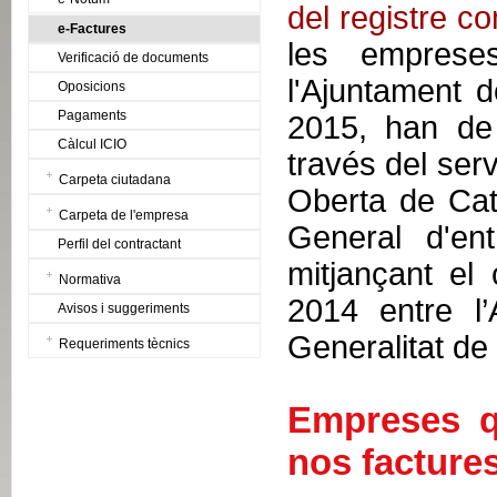
del registre c
e-Factures
les emprese
Verificació de documents
l'Ajuntament 
Oposicions
Pagaments
2015, han de 
Càlcul ICIO
través del ser
Carpeta ciutadana
Oberta de Cata
Carpeta de l'empresa
General d'en
Perfil del contractant
mitjançant el
Normativa
2014 entre l’
Avisos i suggeriments
Generalitat de
Requeriments tècnics
Empreses q
nos facture