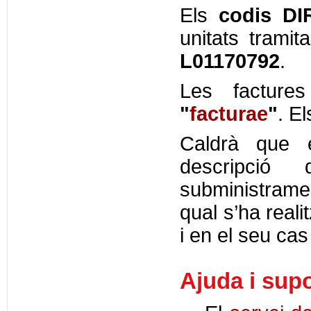
Els
codis DI
unitats tramit
L01170792
.
Les factur
"
facturae
"
. E
Caldrà que e
descripció
subministramen
qual s’ha realit
i en el seu ca
Ajuda i supo