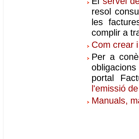
El
servei d
resol consu
les factur
complir a t
Com crear i
Per a conèi
obligacions
portal Fa
l'emissió de
Manuals, ma