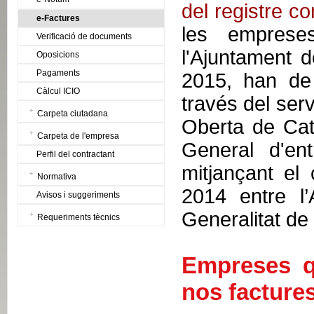
del registre c
e-Factures
les emprese
Verificació de documents
l'Ajuntament 
Oposicions
Pagaments
2015, han de 
Càlcul ICIO
través del ser
Carpeta ciutadana
Oberta de Cata
Carpeta de l'empresa
General d'en
Perfil del contractant
mitjançant el
Normativa
2014 entre l’
Avisos i suggeriments
Generalitat de
Requeriments tècnics
Empreses q
nos facture