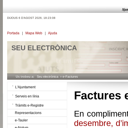
DIJOUS 6 D'AGOST 2026,
18:23:09
Portada
|
Mapa Web
|
Ajuda
SEU ELECTRÒNICA
Us trobeu a:
Seu electrònica
»
e-Factures
L'Ajuntament
Factures 
Serveis en línia
Tràmits e-Registre
En compliment 
Representacions
e-Tauler
desembre, d’im
e-Notum