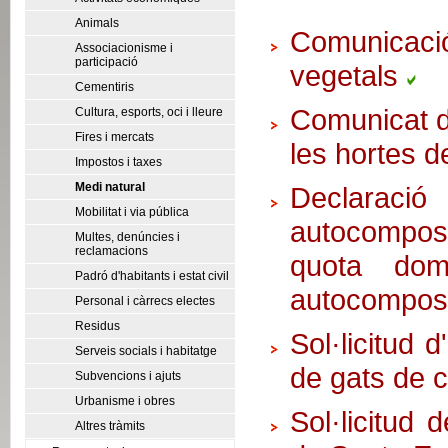
Animals
Comunicació
Associacionisme i
participació
vegetals
Cementiris
Comunicat de
Cultura, esports, oci i lleure
Fires i mercats
les hortes 
Impostos i taxes
Medi natural
Declarac
Mobilitat i via pública
autocompost
Multes, denúncies i
reclamacions
quota dom
Padró d'habitants i estat civil
autocompos
Personal i càrrecs electes
Residus
Sol·licitud d
Serveis socials i habitatge
de gats de 
Subvencions i ajuts
Urbanisme i obres
Sol·licitud 
Altres tràmits