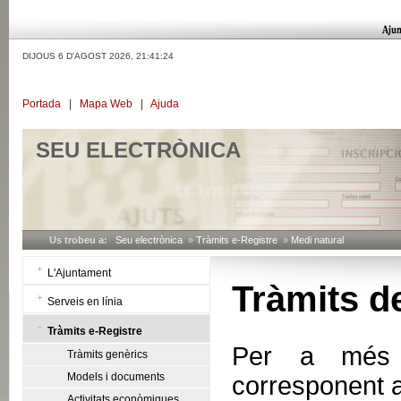
DIJOUS 6 D'AGOST 2026,
21:41:24
Portada
|
Mapa Web
|
Ajuda
SEU ELECTRÒNICA
Us trobeu a:
Seu electrònica
»
Tràmits e-Registre
»
Medi natural
L'Ajuntament
Tràmits d
Serveis en línia
Tràmits e-Registre
Per a més in
Tràmits genèrics
Models i documents
corresponent 
Activitats econòmiques