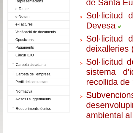
de Santa E
Representacions
e-Tauler
Sol·licitud
e-Notum
Devesa
e-Factures
Verificació de documents
Sol·licitud
Oposicions
deixalleries
Pagaments
Càlcul ICIO
Sol·licitud 
Carpeta ciutadana
sistema d'i
Carpeta de l'empresa
recollida d
Perfil del contractant
Normativa
Subvencio
Avisos i suggeriments
desenvolupi
Requeriments tècnics
ambiental a