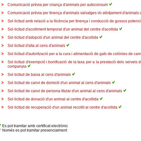
Comunicació prèvia per criança d'animals per autoconsum
Comunicació prèvia per tinença d'animals salvatges i/o allotjament d'animals
Sol·licitud amb relació a la llicència per tinença i conducció de gossos potenc
Sol·licitud d'acolliment temporal d'un animal del centre d'acollida
Sol·licitud d'adopció d'un animal del centre d'acollida
Sol·licitud d'alta al cens d'animals
Sol·licitud d'autorització per a la cura i alimentació de gats de colònies de ca
Sol·licitud d'exempció i bonificació de la taxa per a la prestació dels serveis 
companyia
Sol·licitud de baixa al cens d'animals
Sol·licitud de canvi de domicili d'un animal al cens d'animals
Sol·licitud de canvi de persona titular d'un animal al cens d'animals
Sol·licitud de donació d'un animal al centre d'acollida
Sol·licitud de recuperació d'un animal recollit al centre d'acollida
Es pot tramitar amb certificat electrònic
Només es pot tramitar presencialment