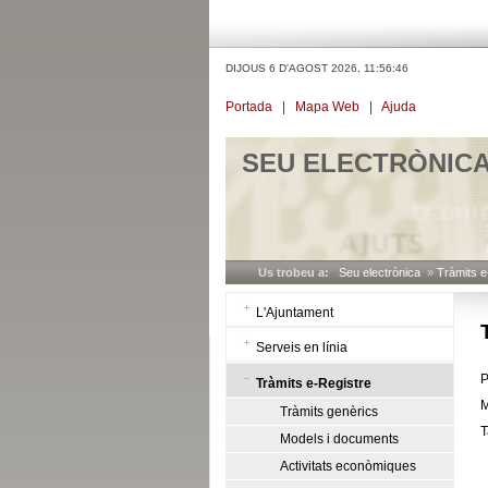
DIJOUS 6 D'AGOST 2026,
11:56:46
Portada
|
Mapa Web
|
Ajuda
SEU ELECTRÒNIC
Us trobeu a:
Seu electrònica
»
Tràmits e
L'Ajuntament
Serveis en línia
P
Tràmits e-Registre
M
Tràmits genèrics
T
Models i documents
Activitats econòmiques