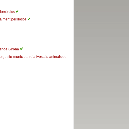
 domèstics
ialment perillosos
rrer de Girona
de gestió municipal relatives als animals de