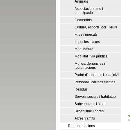
Animals
Associacionisme i
participació
Cementiris
Cultura, esports, oci i lleure
Fires i mercats
Impostos i taxes
Medi natural
Mobilitat i via pública
Multes, denúncies i
reclamacions
Padró d'habitants i estat civil
Personal i càrrecs electes
Residus
Serveis socials i habitatge
Subvencions i ajuts
Urbanisme i obres
Altres tràmits
Representacions