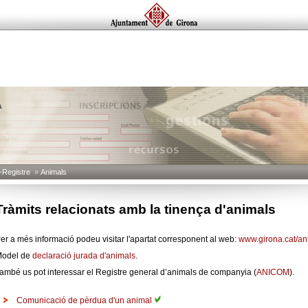
A
-Registre
»
Animals
Tràmits relacionats amb la tinença d'animals
er a més informació podeu visitar l'apartat corresponent al web:
www.girona.cat/an
odel de
declaració jurada d'animals
.
ambé us pot interessar el Registre general d’animals de companyia (
ANICOM
).
Comunicació de pèrdua d'un animal