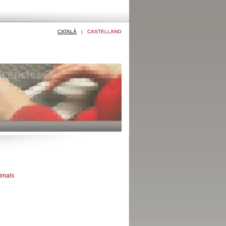
CATALÀ
|
CASTELLANO
imals