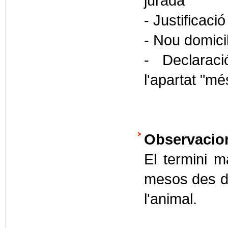
jurada
- Justificaci
- Nou domicil
- Declaraci
l'apartat "mé
Observacio
El termini 
mesos des de 
l'animal.