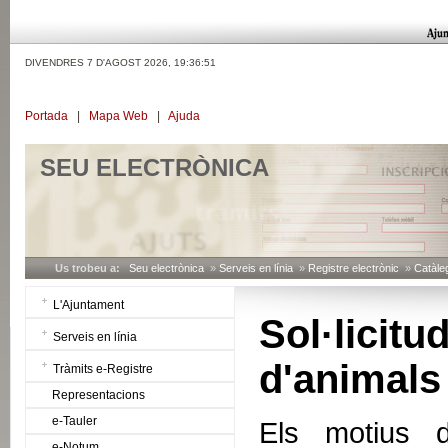
DIVENDRES 7 D'AGOST 2026,
19:36:52
Portada
|
Mapa Web
|
Ajuda
SEU ELECTRÒNICA
Us trobeu a:
Seu electrònica
»
Serveis en línia
»
Registre electrònic
»
Catàleg
L'Ajuntament
Sol·lic
Serveis en línia
d'animals
Tràmits e-Registre
Representacions
e-Tauler
Els motius d
e-Notum