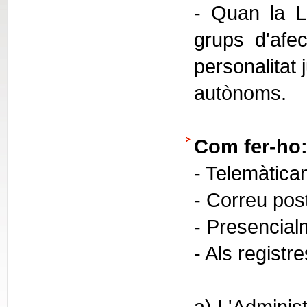
- Quan la Ll
grups d'afec
personalitat 
autònoms.
Com fer-ho
- Telemàtica
- Correu pos
- Presencial
- Als registr