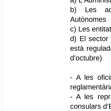
a) L'Administ
b) Les adm
Autònomes
c) Les entita
d) El sector 
està regulada
d'octubre)
- A les ofic
reglamentàr
- A les repr
consulars d'