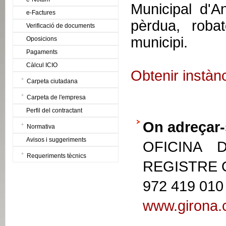
Municipal d'
e-Factures
pèrdua, robat
Verificació de documents
municipi.
Oposicions
Pagaments
Càlcul ICIO
Obtenir instàn
Carpeta ciutadana
Carpeta de l'empresa
Perfil del contractant
On adreçar-
Normativa
Avisos i suggeriments
OFICINA 
Requeriments tècnics
REGISTRE
972 419 010
www.girona.c