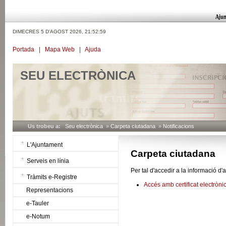
DIMECRES 5 D'AGOST 2026,
21:52:59
Portada
|
Mapa Web
|
Ajuda
SEU ELECTRÒNICA
Us trobeu a:
Seu electrònica
»
Carpeta ciutadana
»
Notificacions
L'Ajuntament
Carpeta ciutadana
Serveis en línia
Per tal d'accedir a la informació d
Tràmits e-Registre
Accés amb certificat electròni
Representacions
e-Tauler
e-Notum