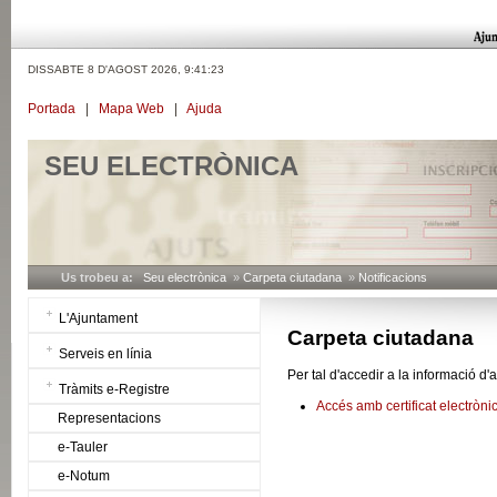
DISSABTE 8 D'AGOST 2026,
9:41:23
Portada
|
Mapa Web
|
Ajuda
SEU ELECTRÒNICA
Us trobeu a:
Seu electrònica
»
Carpeta ciutadana
»
Notificacions
L'Ajuntament
Carpeta ciutadana
Serveis en línia
Per tal d'accedir a la informació d
Tràmits e-Registre
Accés amb certificat electròni
Representacions
e-Tauler
e-Notum