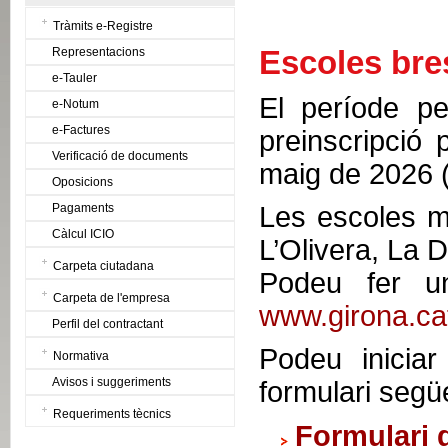
Tràmits e-Registre
Escoles bre
Representacions
e-Tauler
El període pe
e-Notum
e-Factures
preinscripció
Verificació de documents
maig de 2026 
Oposicions
Pagaments
Les escoles mu
Càlcul ICIO
L’Olivera, La D
Carpeta ciutadana
Podeu fer un
Carpeta de l'empresa
www.girona.ca
Perfil del contractant
Podeu iniciar
Normativa
Avisos i suggeriments
formulari segü
Requeriments tècnics
Formulari d