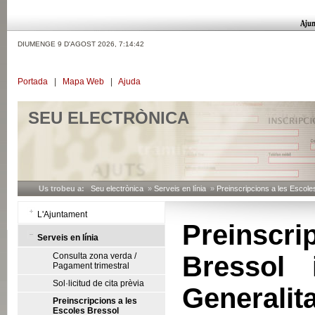
DIUMENGE 9 D'AGOST 2026,
7:14:42
Portada
|
Mapa Web
|
Ajuda
SEU ELECTRÒNICA
Us trobeu a:
Seu electrònica
»
Serveis en línia
»
Preinscripcions a les Escole
L'Ajuntament
Preinsc
Serveis en línia
Consulta zona verda /
Bressol 
Pagament trimestral
Sol·licitud de cita prèvia
Generalita
Preinscripcions a les
Escoles Bressol