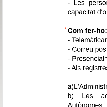
- Les person
capacitat d'
Com fer-ho
- Telemàtica
- Correu pos
- Presencial
- Als registr
a)L'Administ
b) Les adm
Autònomes