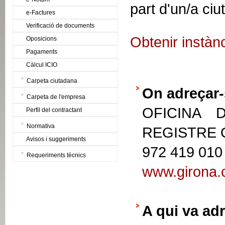
part d'un/a ciu
e-Factures
Verificació de documents
Obtenir instàn
Oposicions
Pagaments
Càlcul ICIO
Carpeta ciutadana
On adreçar-
Carpeta de l'empresa
OFICINA 
Perfil del contractant
Normativa
REGISTRE
Avisos i suggeriments
972 419 010
Requeriments tècnics
www.girona.c
A qui va adr