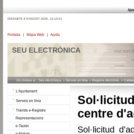
DISSABTE 8 D'AGOST 2026,
14:10:02
Portada
|
Mapa Web
|
Ajuda
SEU ELECTRÒNICA
Us trobeu a:
Seu electrònica
»
Serveis en línia
»
Registre electrònic
»
Catàleg
L'Ajuntament
Sol·licitu
Serveis en línia
centre d'a
Tràmits e-Registre
Representacions
e-Tauler
Sol·licitud d
e-Notum