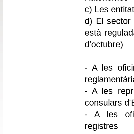
c) Les entita
d) El sector 
està regulada
d'octubre)
- A les ofic
reglamentàr
- A les repr
consulars d'
- A les ofi
registres