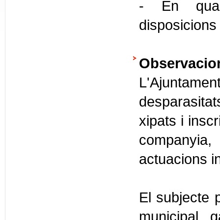
- En quals
disposicions
Observacio
L'Ajuntamen
desparasitats
xipats i insc
companyia,
actuacions i
El subjecte 
municipal, 