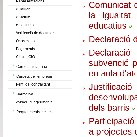
Representacions
Comunicat de
e-Tauler
la igualtat
e-Notum
educatius
e-Factures
Verificació de documents
Declaració 
Oposicions
Pagaments
Declaració
Càlcul ICIO
subvenció pe
Carpeta ciutadana
en aula d'at
Carpeta de l'empresa
Justific
Perfil del contractant
Normativa
desenvolup
Avisos i suggeriments
dels barris
Requeriments tècnics
Participaci
a projectes