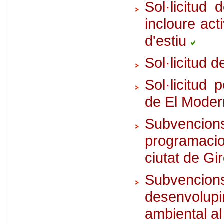
Sol·licitud 
incloure act
d'estiu
Sol·licitud 
Sol·licitud
de El Modern
Subvencio
programacio
ciutat de G
Subvencio
desenvolupi
ambiental a