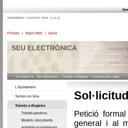
DIVENDRES 7 D'AGOST 2026,
2:13:15
Portada
|
Mapa Web
|
Ajuda
SEU ELECTRÒNICA
Us trobeu a:
Seu electrònica
»
Tràmits e-Registre
»
Subvencions i ajuts
L'Ajuntament
Sol·licit
Serveis en línia
Tràmits e-Registre
Petició formal
Tràmits genèrics
Models i documents
general i al 
Activitats econòmiques