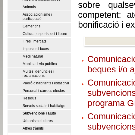
sobre qualse
Animals
competent: at
Associacionisme i
participació
bonificació i e
Cementiris
Cultura, esports, oci i lleure
Fires i mercats
Impostos i taxes
Medi natural
Comunicació
Mobilitat i via pública
beques i/o a
Multes, denúncies i
reclamacions
Comunicaci
Padró d'habitants i estat civil
subvencion
Personal i càrrecs electes
Residus
programa G
Serveis socials i habitatge
Subvencions i ajuts
Comunicaci
Urbanisme i obres
subvencions
Altres tràmits