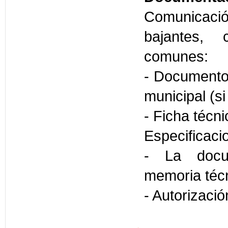
Comunicaci
bajantes, 
comunes:
- Documento 
municipal (s
- Ficha técni
Especificaci
- La docum
memoria técn
- Autorizaci