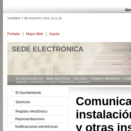
VIERNES 7 DE AGOSTO 2026,
8:21:17
Portada
|
Mapa Web
|
Ayuda
SEDE ELECTRÓNICA
Os encontráis en:
Sede electrónica
»
Servicios
»
Registro electrónico
»
Catá
bajantes, chimeneas y otras instalaciones comunes
El Ayuntamiento
Comunic
Servicios
instalaci
Registro electrónico
Representaciones
y otras i
Notificaciones electrónicas