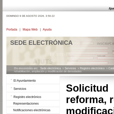
DOMINGO 9 DE AGOSTO 2026,
3:56:23
Portada
|
Mapa Web
|
Ayuda
SEDE ELECTRÓNICA
Os encontráis en:
Sede electrónica
»
Servicios
»
Registro electrónico
»
Catá
rehabilitación, ampliación y modificación de densidades
El Ayuntamiento
Solicitud
Servicios
reforma, r
Registro electrónico
Representaciones
modificac
Notificaciones electrónicas