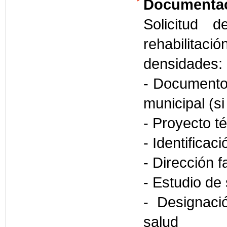
Documentac
Solicitud 
rehabilitac
densidades:
- Documento 
municipal (s
- Proyecto t
- Identificac
- Dirección f
- Estudio de
- Designaci
salud