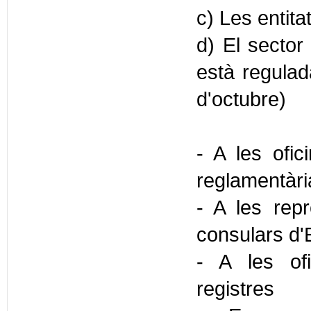
c) Les entita
d) El sector 
està regulada
d'octubre)
- A les ofic
reglamentàr
- A les repr
consulars d'
- A les ofi
registres