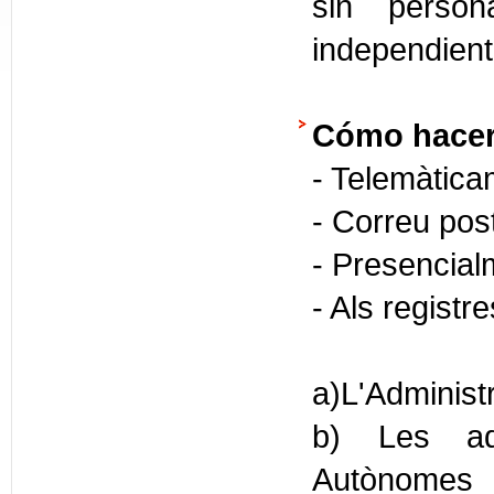
sin person
independien
Cómo hacer
- Telemàtica
- Correu pos
- Presencial
- Als registr
a)L'Administ
b) Les adm
Autònomes