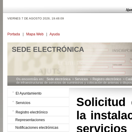
VIERNES 7 DE AGOSTO 2026,
19:48:10
Portada
|
Mapa Web
|
Ayuda
SEDE ELECTRÓNICA
Os encontráis en:
Sede electrónica
»
Servicios
»
Registro electrónico
»
Catá
de infraestructuras de servicios de suministros y colocación de antenas o dispo
El Ayuntamiento
Solicitud
Servicios
la instala
Registro electrónico
Representaciones
servici
Notificaciones electrónicas