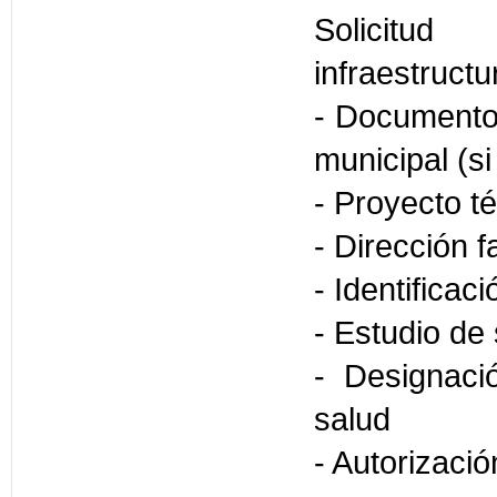
Solicitud
infraestructu
- Documento 
municipal (s
- Proyecto t
- Dirección f
- Identificac
- Estudio de
- Designaci
salud
- Autorizaci