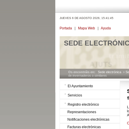
JUEVES 6 DE AGOSTO 2026,
15:41:45
Portada
|
Mapa Web
|
Ayuda
SEDE ELECTRÓNI
Os encontráis en:
Sede electrónica
»
Se
de invernaderos o similares
El Ayuntamiento
Servicios
Registro electrónico
L
l
Representaciones
A
Notificaciones electrónicas
O
Facturas electrónicas