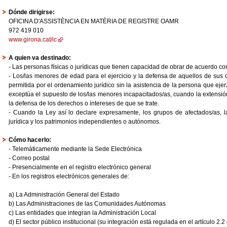
Dónde dirigirse:
OFICINA D'ASSISTÈNCIA EN MATÈRIA DE REGISTRE OAMR
972 419 010
www.girona.cat/ic
A quien va destinado:
- Las personas físicas o jurídicas que tienen capacidad de obrar de acuerdo con
- Los/las menores de edad para el ejercicio y la defensa de aquellos de sus 
permitida por el ordenamiento jurídico sin la asistencia de la persona que ejerz
exceptúa el supuesto de los/las menores incapacitados/as, cuando la extensión 
la defensa de los derechos o intereses de que se trate.
- Cuando la Ley así lo declare expresamente, los grupos de afectados/as, l
jurídica y los patrimonios independientes o autónomos.
Cómo hacerlo:
- Telemáticamente mediante la Sede Electrónica
- Correo postal
- Presencialmente en el registro electrónico general
- En los registros electrónicos generales de:
a) La Administración General del Estado
b) Las Administraciones de las Comunidades Autónomas
c) Las entidades que integran la Administración Local
d) El sector público institucional (su integración está regulada en el artículo 2.