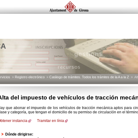
CA
rvicios
»
Registro electrónico
»
Catálogo de trámites. Todos los trámites de la A a la Z
» Alt
Alta del impuesto de vehículos de tracción mecá
ay que abonar el impuesto de los vehículos de tracción mecánica aptos para circ
lase y categoría, que tengan el domicilio de su permiso de circulación en el términ
btener instancia
Tramitar en línia
Dónde dirigirse: