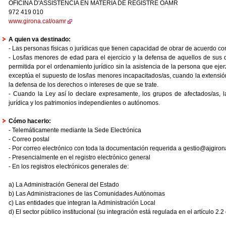
OFICINA D'ASSISTÈNCIA EN MATÈRIA DE REGISTRE OAMR
972 419 010
www.girona.cat/oamr
A quien va destinado:
- Las personas físicas o jurídicas que tienen capacidad de obrar de acuerdo con
- Los/las menores de edad para el ejercicio y la defensa de aquellos de sus 
permitida por el ordenamiento jurídico sin la asistencia de la persona que ejerz
exceptúa el supuesto de los/las menores incapacitados/as, cuando la extensión 
la defensa de los derechos o intereses de que se trate.
- Cuando la Ley así lo declare expresamente, los grupos de afectados/as, l
jurídica y los patrimonios independientes o autónomos.
Cómo hacerlo:
- Telemáticamente mediante la Sede Electrónica
- Correo postal
- Por correo electrónico con toda la documentación requerida a gestio@ajgiron
- Presencialmente en el registro electrónico general
- En los registros electrónicos generales de:
a) La Administración General del Estado
b) Las Administraciones de las Comunidades Autónomas
c) Las entidades que integran la Administración Local
d) El sector público institucional (su integración está regulada en el artículo 2.