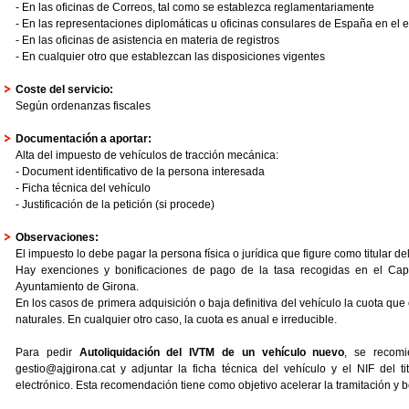
- En las oficinas de Correos, tal como se establezca reglamentariamente
- En las representaciones diplomáticas u oficinas consulares de España en el e
- En las oficinas de asistencia en materia de registros
- En cualquier otro que establezcan las disposiciones vigentes
Coste del servicio:
Según ordenanzas fiscales
Documentación a aportar:
Alta del impuesto de vehículos de tracción mecánica:
- Document identificativo de la persona interesada
- Ficha técnica del vehículo
- Justificación de la petición (si procede)
Observaciones:
El impuesto lo debe pagar la persona física o jurídica que figure como titular de
Hay exenciones y bonificaciones de pago de la tasa recogidas en el Capít
Ayuntamiento de Girona.
En los casos de primera adquisición o baja definitiva del vehículo la cuota que
naturales. En cualquier otro caso, la cuota es anual e irreducible.
Para pedir
Autoliquidación del IVTM de un vehículo nuevo
, se recomi
gestio@ajgirona.cat y adjuntar la ficha técnica del vehículo y el NIF del titu
electrónico. Esta recomendación tiene como objetivo acelerar la tramitación y be