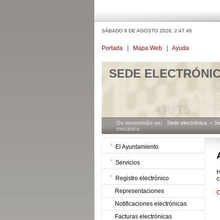
SÁBADO 8 DE AGOSTO 2026,
2:47:46
Portada
|
Mapa Web
|
Ayuda
SEDE ELECTRÓNI
Os encontráis en:
Sede electrónica
»
Se
mecánica
El Ayuntamiento
Servicios
H
Registro electrónico
c
Representaciones
O
Notificaciones electrónicas
Facturas electrónicas