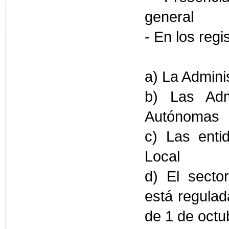
general
- En los regi
a) La Admini
b) Las Adm
Autónomas
c) Las enti
Local
d) El sector
está regulad
de 1 de octu