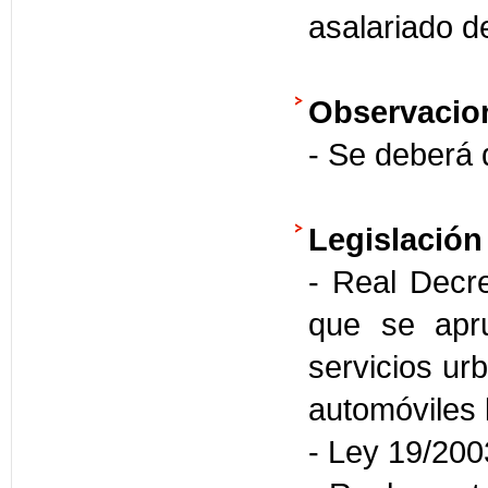
asalariado d
Observacio
- Se deberá d
Legislación
- Real Decr
que se apru
servicios ur
automóviles 
- Ley 19/2003