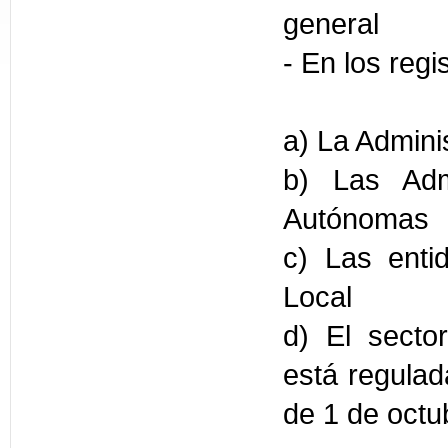
general
- En los regi
a) La Admini
b) Las Adm
Autónomas
c) Las enti
Local
d) El sector
está regulad
de 1 de octu