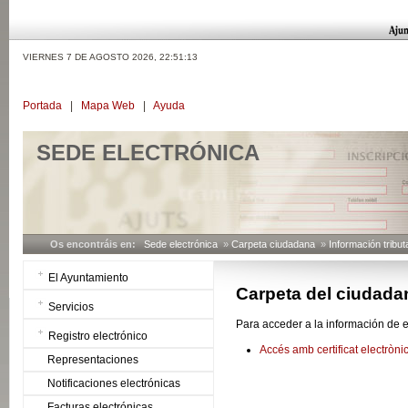
VIERNES 7 DE AGOSTO 2026,
22:51:13
Portada
|
Mapa Web
|
Ayuda
SEDE ELECTRÓNICA
Os encontráis en:
Sede electrónica
»
Carpeta ciudadana
»
Información tribut
El Ayuntamiento
Carpeta del ciudada
Servicios
Para acceder a la información de e
Registro electrónico
Accés amb certificat electròni
Representaciones
Notificaciones electrónicas
Facturas electrónicas