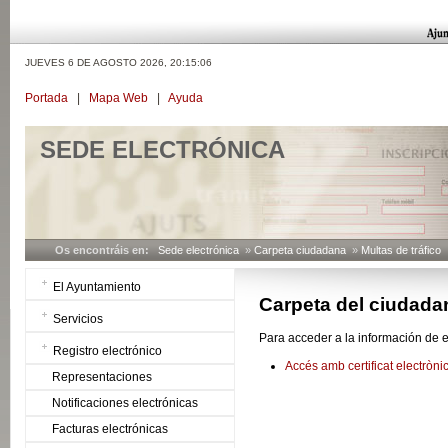
JUEVES 6 DE AGOSTO 2026,
20:15:06
Portada
|
Mapa Web
|
Ayuda
SEDE ELECTRÓNICA
Os encontráis en:
Sede electrónica
»
Carpeta ciudadana
»
Multas de tráfico
El Ayuntamiento
Carpeta del ciudada
Servicios
Para acceder a la información de e
Registro electrónico
Accés amb certificat electròni
Representaciones
Notificaciones electrónicas
Facturas electrónicas