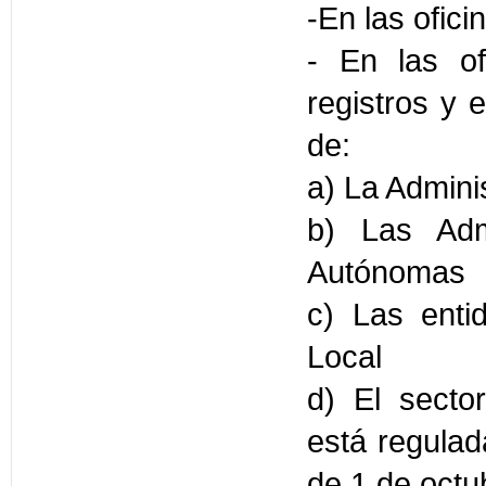
-En las ofici
- En las of
registros y 
de:
a) La Admini
b) Las Adm
Autónomas
c) Las enti
Local
d) El sector
está regulad
de 1 de octu