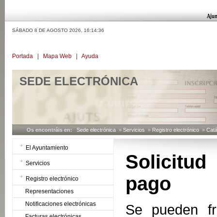
SÁBADO 8 DE AGOSTO 2026,
16:14:37
Portada
|
Mapa Web
|
Ayuda
SEDE ELECTRÓNICA
Os encontráis en:
Sede electrónica
»
Servicios
»
Registro electrónico
»
Catá
El Ayuntamiento
Solicitu
Servicios
pago
Registro electrónico
Representaciones
Notificaciones electrónicas
Se pueden fr
Facturas electrónicas