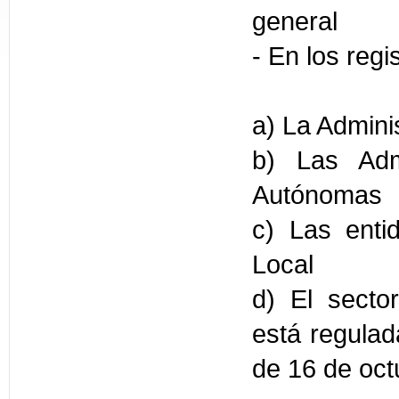
general
- En los regi
a) La Admini
b) Las Adm
Autónomas
c) Las enti
Local
d) El sector
está regulad
de 16 de oct