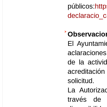
públicos:
htt
declaracio_c
Observacio
El Ayuntami
aclaracione
de la activi
acreditaci
solicitud.
La Autoriza
través de 