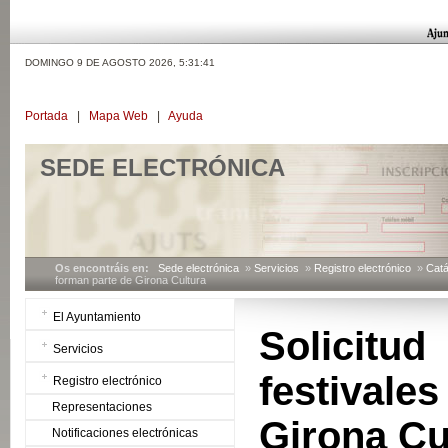
DOMINGO 9 DE AGOSTO 2026,
5:31:42
Portada
|
Mapa Web
|
Ayuda
SEDE ELECTRÓNICA
Os encontráis en:
Sede electrónica
»
Servicios
»
Registro electrónico
»
Catá
forman parte de Girona Cultura
El Ayuntamiento
Solicitu
Servicios
festival
Registro electrónico
Representaciones
Girona Cu
Notificaciones electrónicas