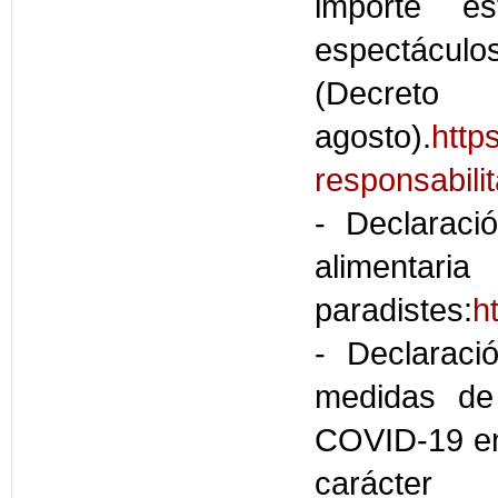
importe e
espectáculo
(Decre
agosto).
http
responsabilit
- Declaraci
aliment
paradistes:
h
- Declaraci
medidas de 
COVID-19 en 
carácter