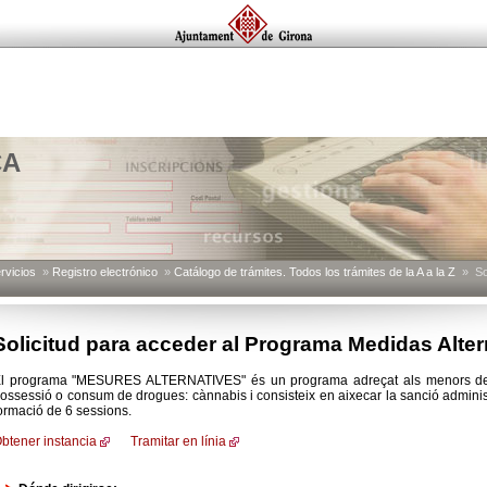
CA
rvicios
»
Registro electrónico
»
Catálogo de trámites. Todos los trámites de la A a la Z
» Sol
Solicitud para acceder al Programa Medidas Alter
l programa "MESURES ALTERNATIVES" és un programa adreçat als menors de 1
ossessió o consum de drogues: cànnabis i consisteix en aixecar la sanció administ
ormació de 6 sessions.
btener instancia
Tramitar en línia