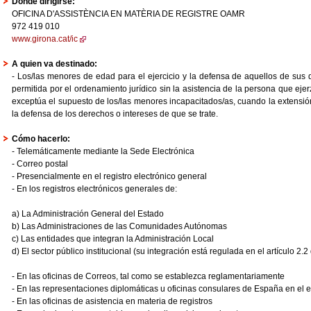
Dónde dirigirse:
OFICINA D'ASSISTÈNCIA EN MATÈRIA DE REGISTRE OAMR
972 419 010
www.girona.cat/ic
A quien va destinado:
- Los/las menores de edad para el ejercicio y la defensa de aquellos de sus 
permitida por el ordenamiento jurídico sin la asistencia de la persona que ejerz
exceptúa el supuesto de los/las menores incapacitados/as, cuando la extensión 
la defensa de los derechos o intereses de que se trate.
Cómo hacerlo:
- Telemáticamente mediante la Sede Electrónica
- Correo postal
- Presencialmente en el registro electrónico general
- En los registros electrónicos generales de:
a) La Administración General del Estado
b) Las Administraciones de las Comunidades Autónomas
c) Las entidades que integran la Administración Local
d) El sector público institucional (su integración está regulada en el artículo 2.
- En las oficinas de Correos, tal como se establezca reglamentariamente
- En las representaciones diplomáticas u oficinas consulares de España en el e
- En las oficinas de asistencia en materia de registros