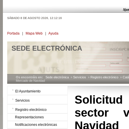
SÁBADO 8 DE AGOSTO 2026,
12:12:17
Portada
|
Mapa Web
|
Ayuda
SEDE ELECTRÓNICA
Os encontráis en:
Sede electrónica
»
Servicios
»
Registro electrónico
»
Catá
Mercado de Navidad
El Ayuntamiento
Solicitu
Servicios
sector 
Registro electrónico
Representaciones
Navidad
Notificaciones electrónicas