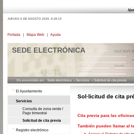
JUEVES 6 DE AGOSTO 2026,
8:28:15
Portada
|
Mapa Web
|
Ayuda
SEDE ELECTRÓNICA
Os encontráis en:
Sede electrónica
»
Servicios
»
Solicitud de cita previa
El Ayuntamiento
Sol·licitud de cita pr
Servicios
Consulta de zona verde /
Pago trimestral
Cita previa para las oficina
Solicitud de cita previa
También pueden llamar al t
Registro electrónico