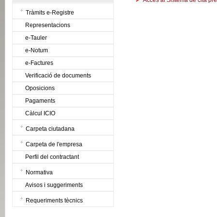
Accés al Sistema de cita pr
Tràmits e-Registre
Representacions
e-Tauler
e-Notum
e-Factures
Verificació de documents
Oposicions
Pagaments
Càlcul ICIO
Carpeta ciutadana
Carpeta de l'empresa
Perfil del contractant
Normativa
Avisos i suggeriments
Requeriments tècnics