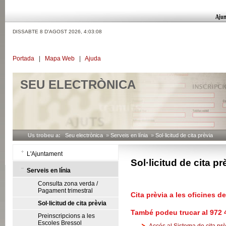
DISSABTE 8 D'AGOST 2026,
4:03:08
Portada
|
Mapa Web
|
Ajuda
SEU ELECTRÒNICA
Us trobeu a:
Seu electrònica
»
Serveis en línia
»
Sol·licitud de cita prèvia
L'Ajuntament
Sol·licitud de cita pr
Serveis en línia
Consulta zona verda /
Pagament trimestral
Cita prèvia a les oficines d
Sol·licitud de cita prèvia
També podeu trucar al 972 
Preinscripcions a les
Escoles Bressol