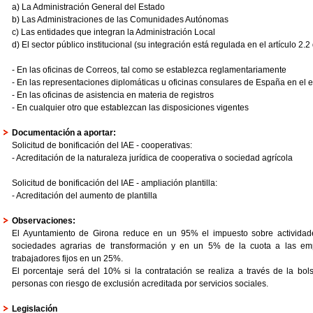
a) La Administración General del Estado
b) Las Administraciones de las Comunidades Autónomas
c) Las entidades que integran la Administración Local
d) El sector público institucional (su integración está regulada en el artículo 2.
- En las oficinas de Correos, tal como se establezca reglamentariamente
- En las representaciones diplomáticas u oficinas consulares de España en el e
- En las oficinas de asistencia en materia de registros
- En cualquier otro que establezcan las disposiciones vigentes
Documentación a aportar:
Solicitud de bonificación del IAE - cooperativas:
- Acreditación de la naturaleza jurídica de cooperativa o sociedad agrícola
Solicitud de bonificación del IAE - ampliación plantilla:
- Acreditación del aumento de plantilla
Observaciones:
El Ayuntamiento de Girona reduce en un 95% el impuesto sobre actividad
sociedades agrarias de transformación y en un 5% de la cuota a las emp
trabajadores fijos en un 25%.
El porcentaje será del 10% si la contratación se realiza a través de la bo
personas con riesgo de exclusión acreditada por servicios sociales.
Legislación