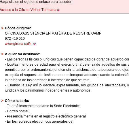
Haga clic en el siguiente enlace para acceder:
Acceso a la Oficina Virtual Tributaria
Dónde dirigirse:
OFICINA D'ASSISTÈNCIA EN MATÈRIA DE REGISTRE OAMR
972 419 010
www.girona.cat/ic
A quien va destinado:
- Las personas físicas o jurídicas que tienen capacidad de obrar de acuerdo con
- Los/las menores de edad para el ejercicio y la defensa de aquellos de sus 
permitida por el ordenamiento jurídico sin la asistencia de la persona que ejerz
exceptúa el supuesto de los/las menores incapacitados/as, cuando la extensión 
la defensa de los derechos o intereses de que se trate.
- Cuando la Ley así lo declare expresamente, los grupos de afectados/as, l
jurídica y los patrimonios independientes o autónomos.
Cómo hacerlo:
- Telemáticamente mediante la Sede Electrónica
- Correo postal
- Presencialmente en el registro electrónico general
- En los registros electrónicos generales de: