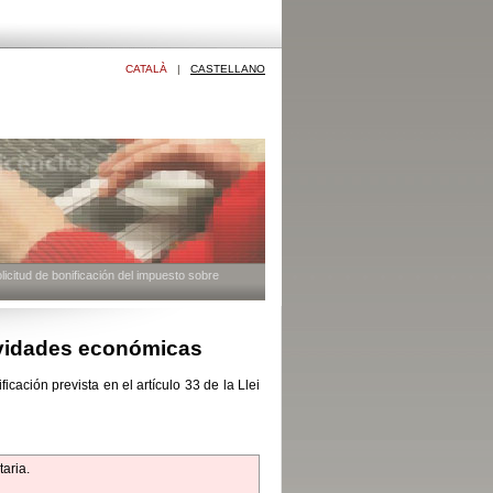
CATALÀ
|
CASTELLANO
icitud de bonificación del impuesto sobre
tividades económicas
icación prevista en el artículo 33 de la Llei
taria.