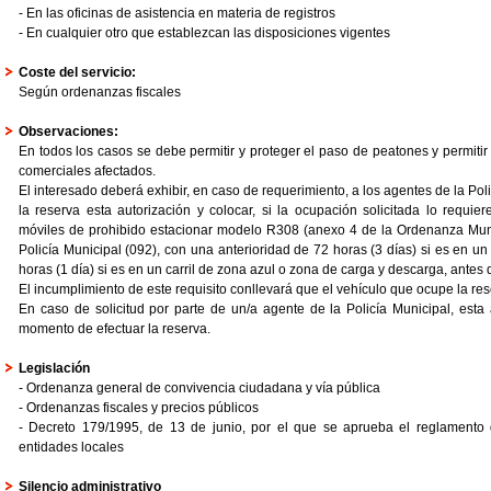
- En las oficinas de asistencia en materia de registros
- En cualquier otro que establezcan las disposiciones vigentes
Coste del servicio:
Según ordenanzas fiscales
Observaciones:
En todos los casos se debe permitir y proteger el paso de peatones y permitir
comerciales afectados.
El interesado deberá exhibir, en caso de requerimiento, a los agentes de la Po
la reserva esta autorización y colocar, si la ocupación solicitada lo requier
móviles de prohibido estacionar modelo R308 (anexo 4 de la Ordenanza Munic
Policía Municipal (092), con una anterioridad de 72 horas (3 días) si es en un
horas (1 día) si es en un carril de zona azul o zona de carga y descarga, antes 
El incumplimiento de este requisito conllevará que el vehículo que ocupe la res
En caso de solicitud por parte de un/a agente de la Policía Municipal, esta
momento de efectuar la reserva.
Legislación
- Ordenanza general de convivencia ciudadana y vía pública
- Ordenanzas fiscales y precios públicos
- Decreto 179/1995, de 13 de junio, por el que se aprueba el reglamento d
entidades locales
Silencio administrativo