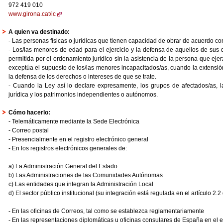
972 419 010
www.girona.cat/ic
A quien va destinado:
- Las personas físicas o jurídicas que tienen capacidad de obrar de acuerdo con
- Los/las menores de edad para el ejercicio y la defensa de aquellos de sus 
permitida por el ordenamiento jurídico sin la asistencia de la persona que ejerz
exceptúa el supuesto de los/las menores incapacitados/as, cuando la extensión 
la defensa de los derechos o intereses de que se trate.
- Cuando la Ley así lo declare expresamente, los grupos de afectados/as, l
jurídica y los patrimonios independientes o autónomos.
Cómo hacerlo:
- Telemáticamente mediante la Sede Electrónica
- Correo postal
- Presencialmente en el registro electrónico general
- En los registros electrónicos generales de:
a) La Administración General del Estado
b) Las Administraciones de las Comunidades Autónomas
c) Las entidades que integran la Administración Local
d) El sector público institucional (su integración está regulada en el artículo 2.
- En las oficinas de Correos, tal como se establezca reglamentariamente
- En las representaciones diplomáticas u oficinas consulares de España en el e