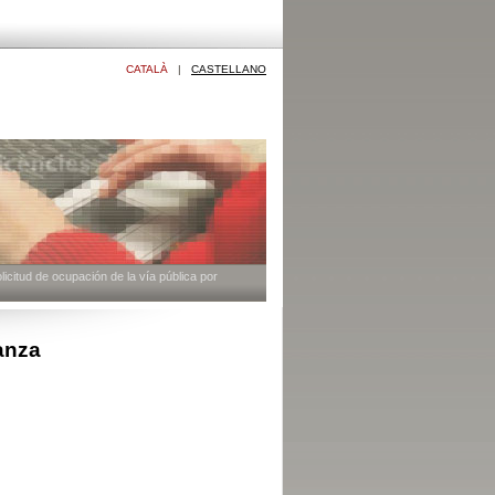
CATALÀ
|
CASTELLANO
icitud de ocupación de la vía pública por
anza