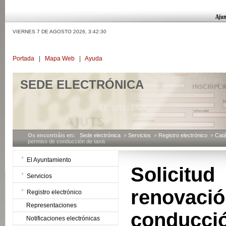
VIERNES 7 DE AGOSTO 2026,
3:42:31
Portada
|
Mapa Web
|
Ayuda
SEDE ELECTRÓNICA
Os encontráis en:
Sede electrónica
»
Servicios
»
Registro electrónico
»
Catá
permiso de conducción de taxis
El Ayuntamiento
Solicit
Servicios
renova
Registro electrónico
Representaciones
conducció
Notificaciones electrónicas