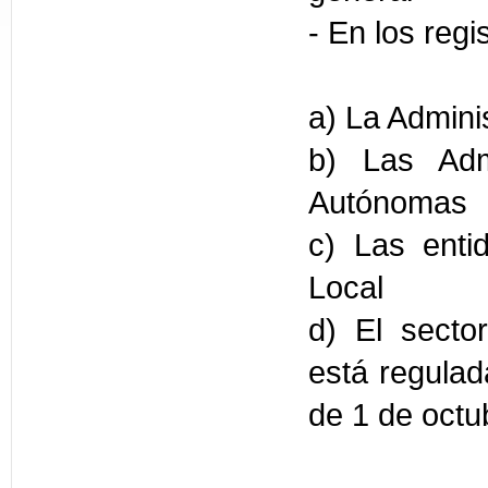
- En los regi
a) La Admini
b) Las Adm
Autónomas
c) Las enti
Local
d) El sector
está regulad
de 1 de octu