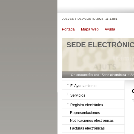
JUEVES 6 DE AGOSTO 2026,
11:13:51
Portada
|
Mapa Web
|
Ayuda
SEDE ELECTRÓNI
Os encontráis en:
Sede electrónica
»
Se
El Ayuntamiento
Servicios
T
Registro electrónico
Representaciones
Notificaciones electrónicas
Facturas electrónicas