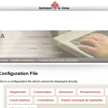
CA
rvicios
»
Registro electrónico
»
Trámites del personal corporativo
Configuration File
his is a configuration file which cannot be displayed directly.
Alegaciones
Comunicados
Denuncias
Reclamaciones
Canal empresa
Cementerios
Padrón municipal de habitantes