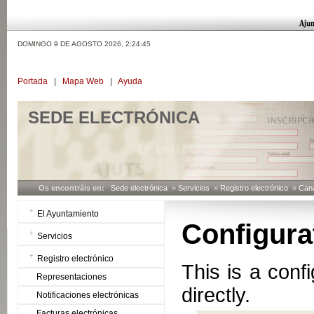
DOMINGO 9 DE AGOSTO 2026,
2:24:46
Portada
|
Mapa Web
|
Ayuda
SEDE ELECTRÓNICA
Os encontráis en:
Sede electrónica
»
Servicios
»
Registro electrónico
»
Can
El Ayuntamiento
Configurat
Servicios
Registro electrónico
This is a conf
Representaciones
directly.
Notificaciones electrónicas
Facturas electrónicas