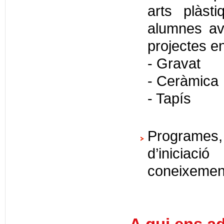
arts plàst
alumnes av
projectes e
- Gravat
- Ceràmica
- Tapís
Programes,
d’iniciaci
coneixement