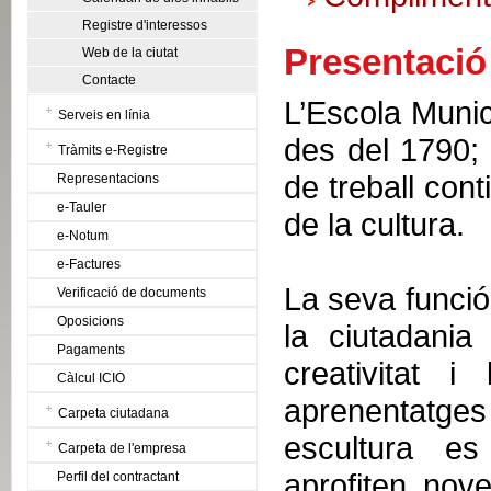
Registre d'interessos
Presentació
Web de la ciutat
Contacte
L’Escola Munic
Serveis en línia
des del 1790;
Tràmits e-Registre
de treball cont
Representacions
e-Tauler
de la cultura.
e-Notum
e-Factures
La seva funció 
Verificació de documents
Oposicions
la ciutadania
Pagaments
creativitat 
Càlcul ICIO
aprenentatges 
Carpeta ciutadana
escultura e
Carpeta de l'empresa
aprofiten nove
Perfil del contractant