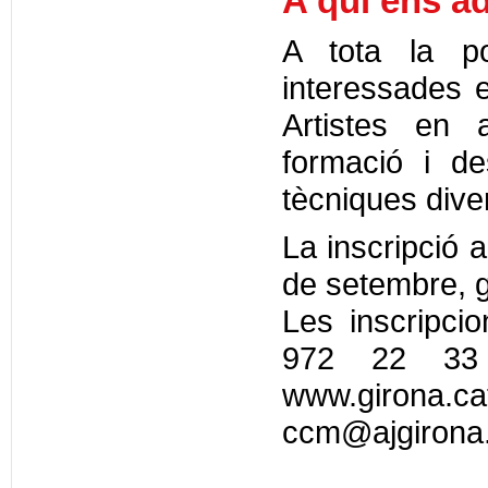
A qui ens a
A tota la p
interessades en
Artistes en 
formació i de
tècniques dive
La inscripció a
de setembre, g
Les inscripci
972 22 33
www.girona.
ccm@ajgirona.