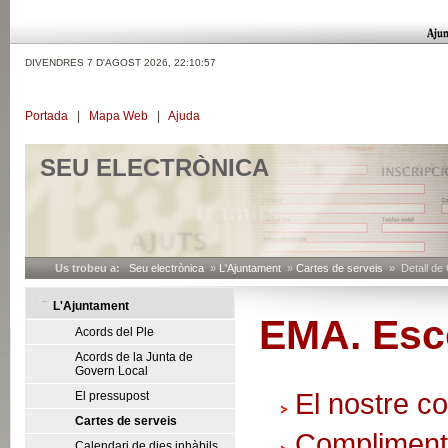
DIVENDRES 7 D'AGOST 2026,
22:10:58
Portada
|
Mapa Web
|
Ajuda
SEU ELECTRÒNICA
Us trobeu a:
Seu electrònica
»
L'Ajuntament
»
Cartes de serveis
» Detall de 
L'Ajuntament
EMA. Esco
Acords del Ple
Acords de la Junta de
Govern Local
El nostre 
El pressupost
Cartes de serveis
Compliment
Calendari de dies inhàbils