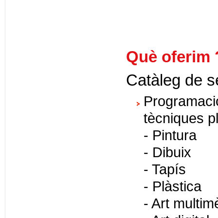
Què oferim 
Catàleg de s
Programació
tècniques pl
- Pintura
- Dibuix
- Tapís
- Plàstica
- Art multim