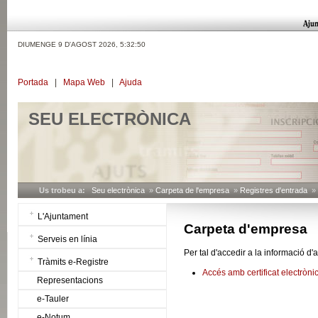
DIUMENGE 9 D'AGOST 2026,
5:32:50
Portada
|
Mapa Web
|
Ajuda
SEU ELECTRÒNICA
Us trobeu a:
Seu electrònica
»
Carpeta de l'empresa
»
Registres d'entrada
» D
L'Ajuntament
Carpeta d'empresa
Serveis en línia
Per tal d'accedir a la informació d
Tràmits e-Registre
Accés amb certificat electròni
Representacions
e-Tauler
e-Notum