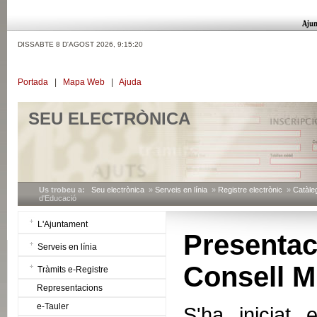
DISSABTE 8 D'AGOST 2026,
9:15:20
Portada
|
Mapa Web
|
Ajuda
SEU ELECTRÒNICA
Us trobeu a:
Seu electrònica
»
Serveis en línia
»
Registre electrònic
»
Catàleg
d'Educació
L'Ajuntament
Present
Serveis en línia
Consell M
Tràmits e-Registre
Representacions
e-Tauler
S'ha iniciat 