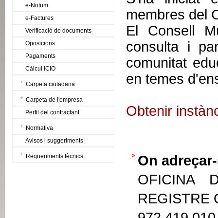
e-Notum
membres del C
e-Factures
El Consell M
Verificació de documents
consulta i pa
Oposicions
Pagaments
comunitat educa
Càlcul ICIO
en temes d'en
Carpeta ciutadana
Carpeta de l'empresa
Obtenir instàn
Perfil del contractant
Normativa
Avisos i suggeriments
Requeriments tècnics
On adreçar-
OFICINA 
REGISTRE
972 419 010