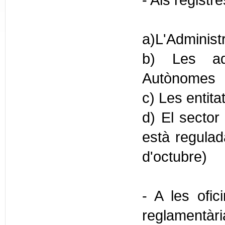
- Als registr
a)L'Administ
b) Les adm
Autònomes
c) Les entita
d) El sector 
està regulada
d'octubre)
- A les ofic
reglamentàr