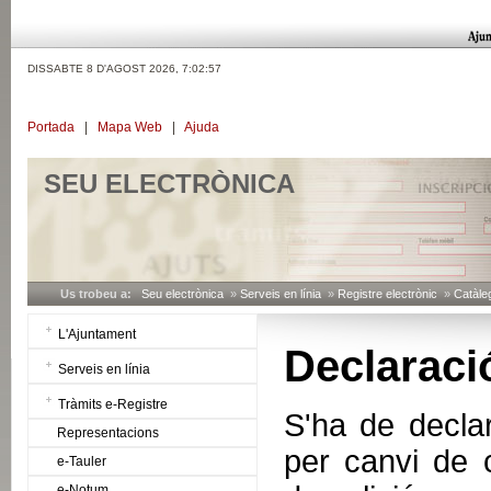
DISSABTE 8 D'AGOST 2026,
7:02:57
Portada
|
Mapa Web
|
Ajuda
SEU ELECTRÒNICA
Us trobeu a:
Seu electrònica
»
Serveis en línia
»
Registre electrònic
»
Catàleg
L'Ajuntament
Declaració
Serveis en línia
Tràmits e-Registre
S'ha de decla
Representacions
per canvi de c
e-Tauler
e-Notum