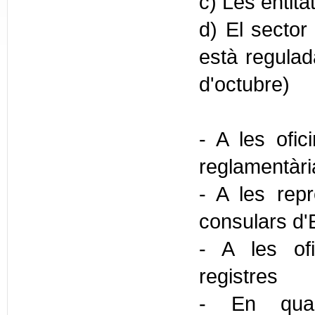
c) Les entita
d) El sector 
està regulada
d'octubre)
- A les ofic
reglamentàr
- A les repr
consulars d'
- A les ofi
registres
- En quals