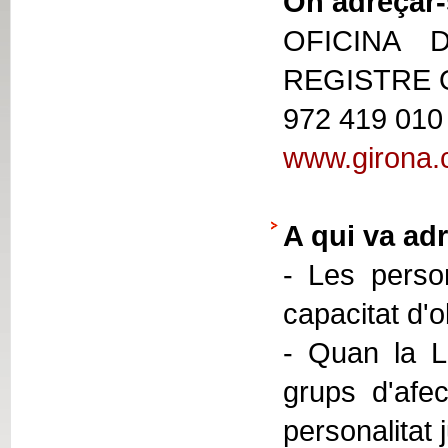
On adreçar-
OFICINA 
REGISTRE
972 419 010
www.girona.c
A qui va adr
- Les person
capacitat d'
- Quan la Ll
grups d'afec
personalitat 