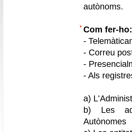
autònoms.
Com fer-ho
- Telemàtica
- Correu pos
- Presencial
- Als registr
a) L'Administ
b) Les adm
Autònomes