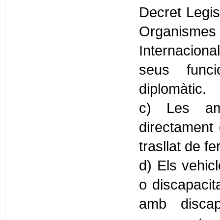
Decret Legis
Organismes
Internacion
seus func
diplomàtic.
c) Les am
directament d
trasllat de fe
d) Els vehic
o discapacit
amb discap