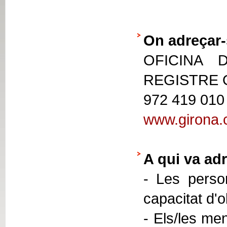
On adreçar-
OFICINA 
REGISTRE
972 419 010
www.girona.c
A qui va adr
- Les person
capacitat d'
- Els/les men