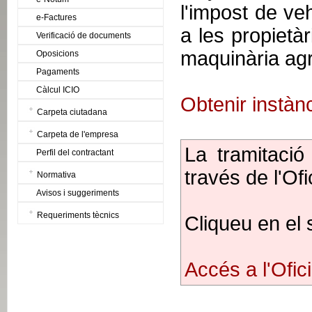
l'impost de ve
e-Factures
a les propietà
Verificació de documents
maquinària agr
Oposicions
Pagaments
Càlcul ICIO
Obtenir instàn
Carpeta ciutadana
Carpeta de l'empresa
La tramitació 
Perfil del contractant
través de l'Ofi
Normativa
Avisos i suggeriments
Requeriments tècnics
Cliqueu en el 
Accés a l'Ofici