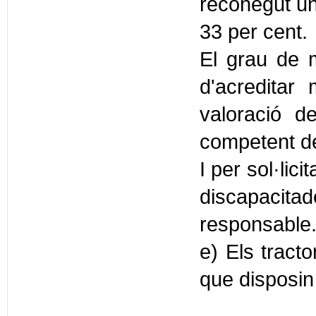
reconegut un
33 per cent.
El grau de m
d'acreditar
valoració d
competent d
I per sol·lic
discapacit
responsable
e) Els tract
que disposin 