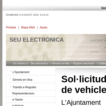
DIUMENGE 9 D'AGOST 2026,
8:44:25
Portada
|
Mapa Web
|
Ajuda
SEU ELECTRÒNICA
Us trobeu a:
Seu electrònica
»
Serveis en línia
»
Registre electrònic
»
Catàleg
L'Ajuntament
Sol·licit
Serveis en línia
de vehicl
Tràmits e-Registre
Representacions
e-Tauler
L'Ajuntament
e-Notum