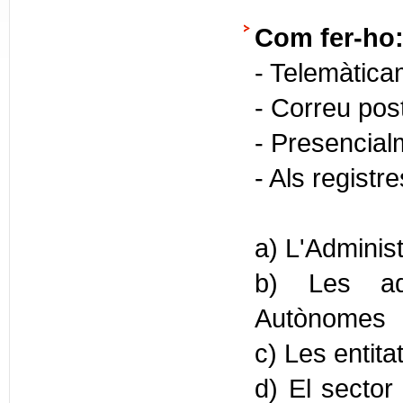
Com fer-ho
- Telemàtica
- Correu pos
- Presencial
- Als registr
a) L'Administ
b) Les adm
Autònomes
c) Les entita
d) El sector 